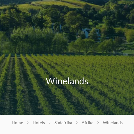
Winelands
Home
Hotels
Südafrika
Afrika
Winelands