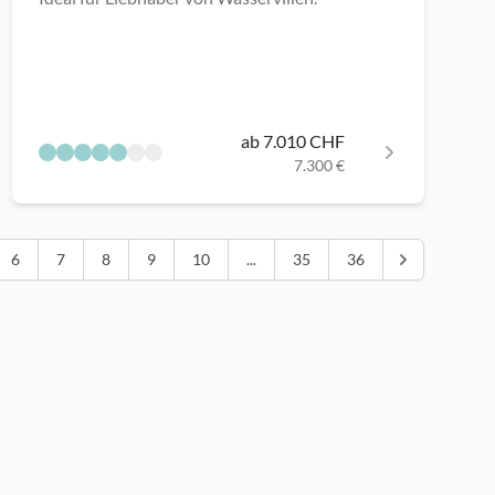
ab 7.010 CHF
7.300 €
6
7
8
9
10
...
35
36