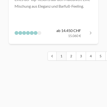
Mischung aus Eleganz und Barfuß-Feeling.
ab 14.450 CHF
15.060 €
1
2
3
4
5