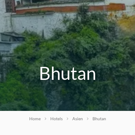
Bhutan
Home
Hotels
Asien
Bhutan