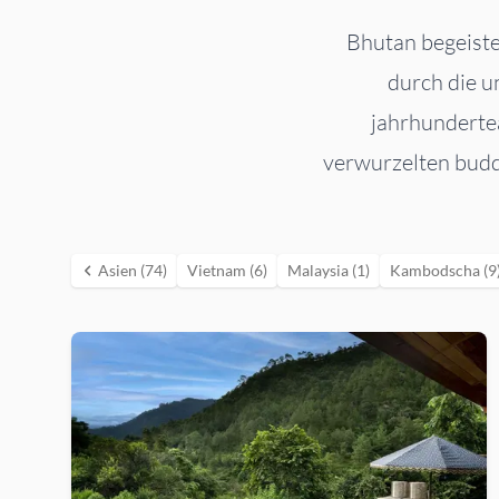
Bhutan begeiste
durch die u
jahrhundertea
verwurzelten budd
Asien (74)
Vietnam (6)
Malaysia (1)
Kambodscha (9