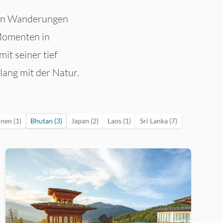
llen Wanderungen
 Momenten in
it seiner tief
ang mit der Natur.
inen (1)
Bhutan (3)
Japan (2)
Laos (1)
Sri Lanka (7)