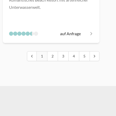
Unterwasserwelt.
auf Anfrage
1
2
3
4
5