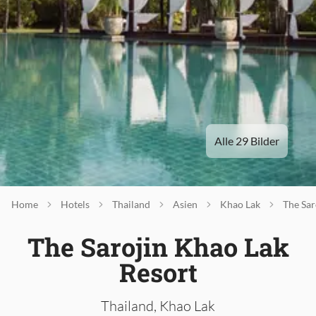
Alle 29 Bilder
Home
Hotels
Thailand
Asien
Khao Lak
The Sar
The Sarojin Khao Lak
Resort
Thailand, Khao Lak