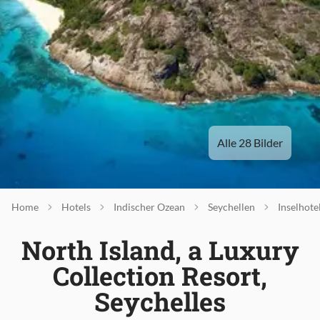
Alle 28 Bilder
Home
Hotels
Indischer Ozean
Seychellen
Inselhote
North Island, a Luxury
Collection Resort,
Seychelles