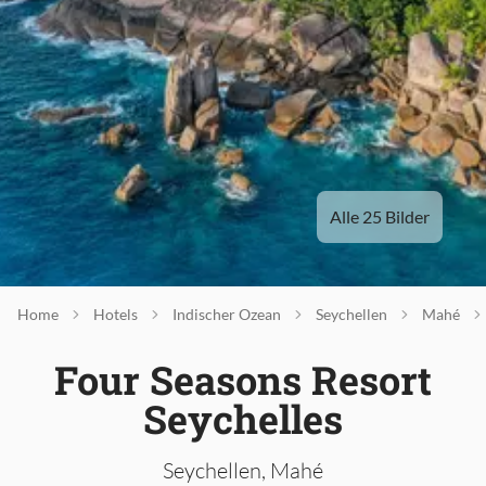
Alle 25 Bilder
Home
Hotels
Indischer Ozean
Seychellen
Mahé
Four Seasons Resort
Seychelles
Seychellen, Mahé