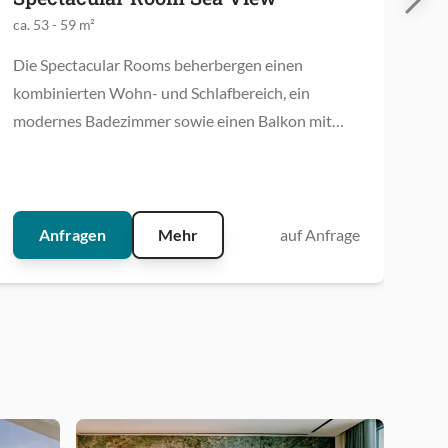
Po
ca. 53 - 59 m²
ca.
Die Spectacular Rooms beherbergen einen
kombinierten Wohn- und Schlafbereich, ein
Die
modernes Badezimmer sowie einen Balkon mit
ein
Blick auf das Meer.
mit
pri
Anfragen
Mehr
auf Anfrage