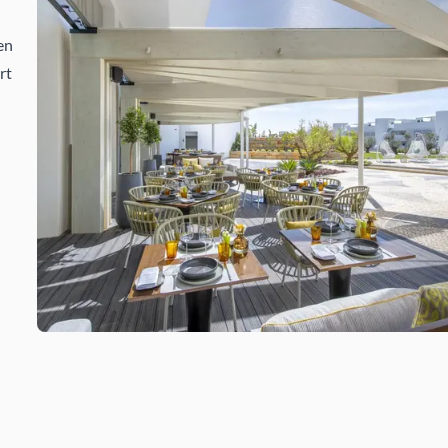
en
rt