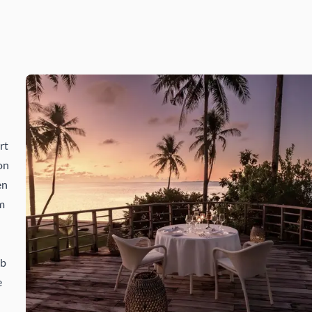
rt
on
en
m
Ob
e