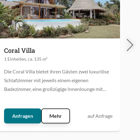
Coral Villa
Pe
1 Einheiten, ca. 135 m²
1 E
Die Coral Villa bietet ihren Gästen zwei luxuriöse
Die
Schlafzimmer mit jeweils einem eigenen
Hid
Badezimmer, eine großzügige Innenlounge mit
sie
Heimkino sowie zwei Terrassen, einen
ein
Speisepavillon auf einem Holzdeck und einen
gib
privaten Swimmingpool.
sow
Anfragen
Mehr
auf Anfrage