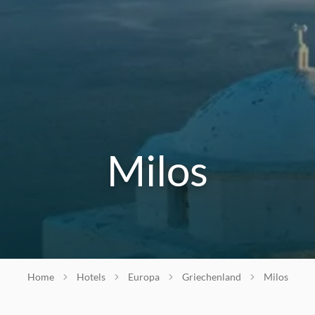
Milos
Home
Hotels
Europa
Griechenland
Milos