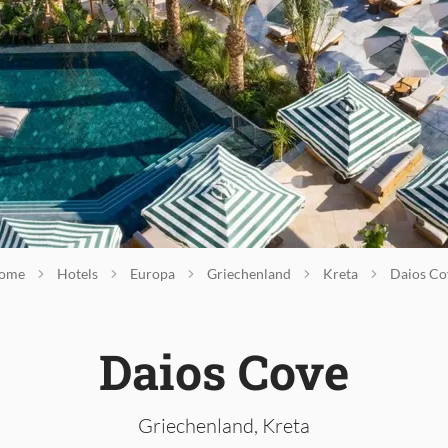
ome
Hotels
Europa
Griechenland
Kreta
Daios Co
Daios Cove
Griechenland, Kreta