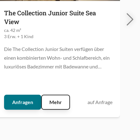
The Collection Junior Suite Sea
De
View
Po
ca. 42 m²
12 
3 Erw. + 1 Kind
3 E
Die The Collection Junior Suiten verfügen über
Ein
einen kombinierten Wohn- und Schlafbereich, ein
Auß
luxuriöses Badezimmer mit Badewanne und
Pri
separater Duschkabine sowie über einen Balkon
kom
mit Blick auf die Bucht.
Bad
30 
gro
Anfragen
Mehr
auf Anfrage
ist
beh