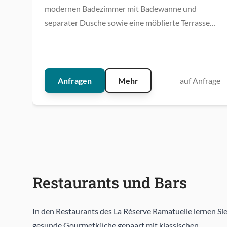
modernen Badezimmer mit Badewanne und
separater Dusche sowie eine möblierte Terrasse
mit privatem Garten und Blick auf das Meer.
Anfragen
Mehr
auf Anfrage
Restaurants und Bars
In den Restaurants des La Réserve Ramatuelle lernen Si
gesunde Gourmetküche gepaart mit klassischen