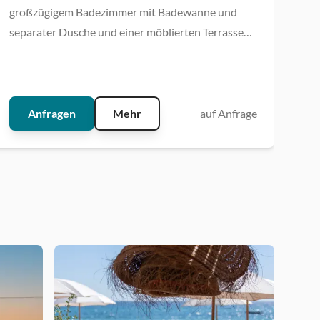
großzügigem Badezimmer mit Badewanne und
Jun
separater Dusche und einer möblierten Terrasse
Sic
mit Zugang zum privaten Garten und teilweise
Blick auf das Meer.
Anfragen
Mehr
auf Anfrage