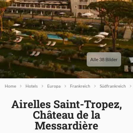
Alle 38 Bilder
Home
Hotels
Europa
Frankreich
Südfrankreich
Airelles Saint-Tropez,
Château de la
Messardière