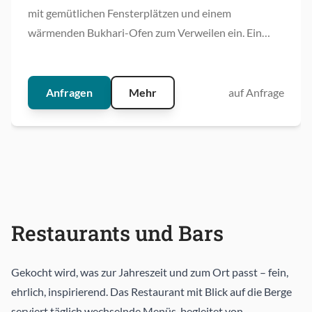
mit gemütlichen Fensterplätzen und einem
wärmenden Bukhari-Ofen zum Verweilen ein. Ein
Kingsize-Bett sorgt für erholsamen Schlaf, während
das Badezimmer mit glatten Terrazzo-Oberflächen
und freistehender Wanne besonderen Komfort
Anfragen
Mehr
auf Anfrage
verspricht.
Restaurants und Bars
Gekocht wird, was zur Jahreszeit und zum Ort passt – fein,
ehrlich, inspirierend. Das Restaurant mit Blick auf die Berge
serviert täglich wechselnde Menüs, begleitet von